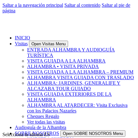
Saltar a la navegación principal
Saltar al contenido
Saltar al pie de
página
INICIO
Visitas
Open Visitas Menu
ENTRADA ALHAMBRA Y AUDIOGUÍA
TURÍSTICA
VISITA GUIADA A LA ALHAMBRA
ALHAMBRA • VISITA PRIVADA
VISITA GUIADA A LA ALHAMBRA – PREMIUM
ALHAMBRA VISITA GUIADA CON TRASLADO
ALHAMBRA: JARDINES, GENERALIFE Y
ALCAZABA TOUR GUIADO
VISITA GUIADA EXTERIORES DE LA
ALHAMBRA
ALHAMBRA AL ATARDECER: Visita Exclusiva
con los Palacios Nazaríes
Cheques Regalo
Ver todas las visitas
Audioguía de la Alhambra
SOBRE NOSOTROS
Open SOBRE NOSOTROS Menu
Selecciona tu idioma
ES