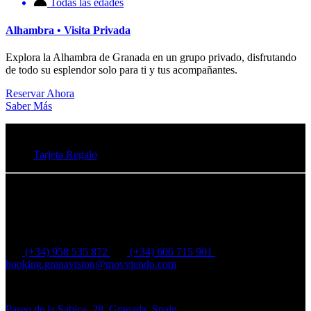
Todas las edades
Alhambra • Visita Privada
Explora la Alhambra de Granada en un grupo privado, disfrutando
de todo su esplendor solo para ti y tus acompañantes.
Reservar Ahora
Saber Más
Tarjeta Regalo
ALHAMBRA ONLINE AGENCIA DE VIAJES
C.I.AN-187775-2 MOVVIENDO TOURISM GROUP S.L.
(+34) 958 535 872
(+34) 606 715 901
booking.granavision@movviendo.com
Paseo de la Sabica, 28, Granada, Spain