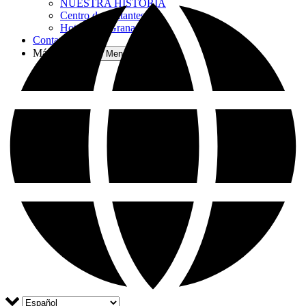
NUESTRA HISTORIA
Centro de visitantes
Hoteles en Granada
Contacto
Más
Open More Menu