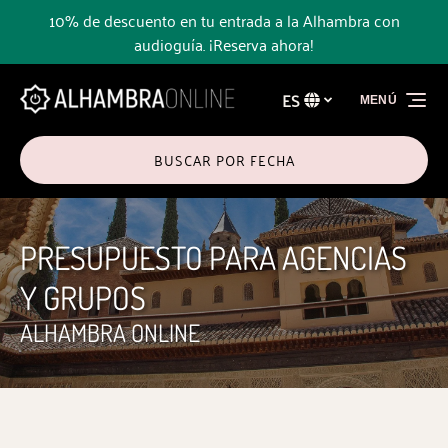
10% de descuento en tu entrada a la Alhambra con
Saltar a la navegación principal
Saltar al contenido
Saltar al pie de página
audioguía. ¡Reserva ahora!
ES
MENÚ
Selecciona
tu
idioma
BUSCAR POR FECHA
PRESUPUESTO PARA AGENCIAS
Y GRUPOS
ALHAMBRA ONLINE