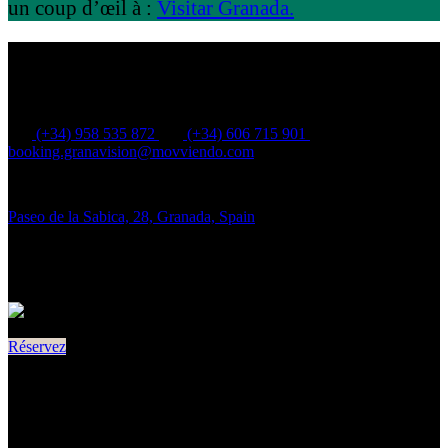
un coup d’œil à :
Visitar Granada.
ALHAMBRA ONLINE AGENT DE VOYAGE
C.I.AN-187775-2 MOVVIENDO TOURISM GROUP S.L.
(+34) 958 535 872
(+34) 606 715 901
booking.granavision@movviendo.com
Paseo de la Sabica, 28, Granada, Spain
Lun. - Dim.:
9 am - 6 pm
Réservez