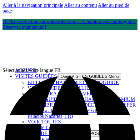
Aller à la navigation principale
Aller au contenu
Aller au pied de
page
10 % de réduction sur votre billet pour l'Alhambra avec audioguide.
Réservez maintenant !
Sélectionnez votre langue
ACCUEIL
FR
VISITES GUIDÉES
Open VISITES GUIDÉES Menu
BILLETS ALHAMBRA ET AUDIOGUIDE
VISITE GUIDÉE DE L’ALHAMBRA
ALHAMBRA VISITE PRIVÉE
VISITE GUIDÉE DE L’ALHAMBRA – PREMIUM
ALHAMBRA VISITE GUIDÉE AVEC TRANSFER
Alhambra al Atardecer: Visita Exclusiva con los
Palacios Nazaríes (FR)
VOIR TOUTES
Audioguide de l’Alhambra
À PROPOS DE NOUS
Open À PROPOS DE NOUS Menu
NOTRE HISTOIRE