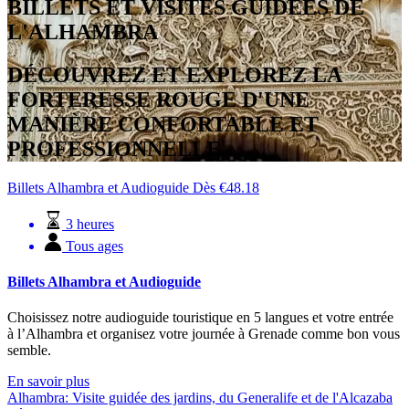
BILLETS ET VISITES GUIDÉES DE
L'ALHAMBRA
DÉCOUVREZ ET EXPLOREZ LA
FORTERESSE ROUGE D'UNE
MANIÈRE CONFORTABLE ET
PROFESSIONNELLE.
Billets Alhambra et Audioguide
Dès
€
48.18
3 heures
Tous ages
Billets Alhambra et Audioguide
Choisissez notre audioguide touristique en 5 langues et votre entrée
à l’Alhambra et organisez votre journée à Grenade comme bon vous
semble.
En savoir plus
Alhambra: Visite guidée des jardins, du Generalife et de l'Alcazaba