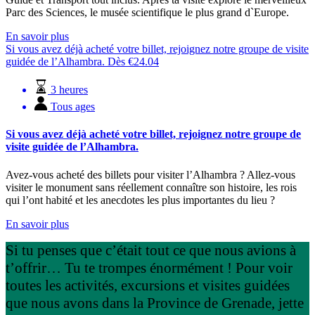
Parc des Sciences, le musée scientifique le plus grand d`Europe.
En savoir plus
Si vous avez déjà acheté votre billet, rejoignez notre groupe de visite
guidée de l’Alhambra.
Dès
€
24.04
3 heures
Tous ages
Si vous avez déjà acheté votre billet, rejoignez notre groupe de
visite guidée de l’Alhambra.
Avez-vous acheté des billets pour visiter l’Alhambra ? Allez-vous
visiter le monument sans réellement connaître son histoire, les rois
qui l’ont habité et les anecdotes les plus importantes du lieu ?
En savoir plus
Si tu penses que c’était tout ce que nous avions à
t’offrir… Tu te trompes énormément ! Pour voir
toutes les activités, excursions et visites guidées
que nous avons dans la Province de Grenade, jette