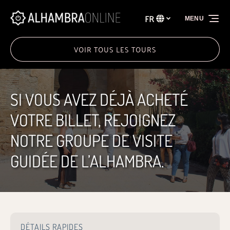
Aller à la navigation principale
Aller au contenu
Aller au pied de page
FR
MENU
Sélectionnez
votre
langue
VOIR TOUS LES TOURS
SI VOUS AVEZ DÉJÀ ACHETÉ
VOTRE BILLET, REJOIGNEZ
NOTRE GROUPE DE VISITE
GUIDÉE DE L’ALHAMBRA.
DÉTAILS RAPIDES