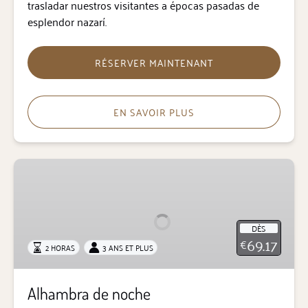
trasladar nuestros visitantes a épocas pasadas de
esplendor nazarí.
RÉSERVER MAINTENANT
EN SAVOIR PLUS
Alhambra
de
noche
DÈS
69.17
€
2 HORAS
3 ANS ET PLUS
Alhambra de noche