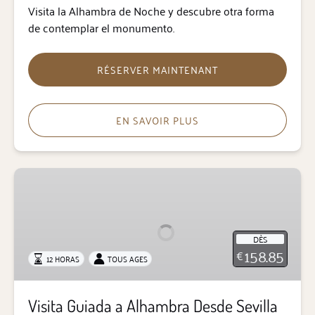
Visita la Alhambra de Noche y descubre otra forma
de contemplar el monumento.
RÉSERVER MAINTENANT
EN SAVOIR PLUS
Visita
Guiada
a
Alhambra
DÈS
Desde
158.85
€
12 HORAS
TOUS AGES
Sevilla
Visita Guiada a Alhambra Desde Sevilla