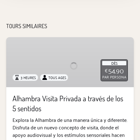
TOURS SIMILAIRES
Alhambra
Visita
Privada
a
DÈS
54.90
€
través
PAR PERSONA
3 HEURES
TOUS AGES
de
los
5
Alhambra Visita Privada a través de los
sentidos
5 sentidos
Explora la Alhambra de una manera única y diferente.
Disfruta de un nuevo concepto de visita, donde el
apoyo audiovisual y los estímulos sensoriales hacen