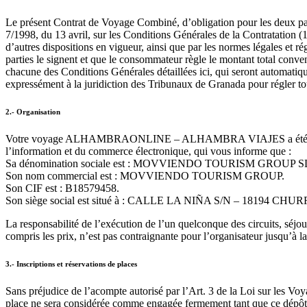
Le présent Contrat de Voyage Combiné, d’obligation pour les deux part
7/1998, du 13 avril, sur les Conditions Générales de la Contratation (
d’autres dispositions en vigueur, ainsi que par les normes légales et r
parties le signent et que le consommateur règle le montant total conve
chacune des Conditions Générales détaillées ici, qui seront automatique
expressément à la juridiction des Tribunaux de Granada pour régler tou
2.- Organisation
Votre voyage ALHAMBRAONLINE – ALHAMBRA VIAJES a été organis
l’information et du commerce électronique, qui vous informe que :
Sa dénomination sociale est : MOVVIENDO TOURISM GROUP S
Son nom commercial est : MOVVIENDO TOURISM GROUP.
Son CIF est : B18579458.
Son siège social est situé à : CALLE LA NIÑA S/N – 1819
La responsabilité de l’exécution de l’un quelconque des circuits, séjo
compris les prix, n’est pas contraignante pour l’organisateur jusqu’à l
3.- Inscriptions et réservations de places
Sans préjudice de l’acompte autorisé par l’Art. 3 de la Loi sur les 
place ne sera considérée comme engagée fermement tant que ce dépôt n