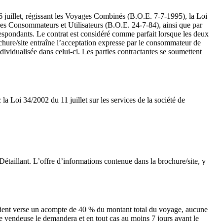
6 juillet, régissant les Voyages Combinés (B.O.E. 7-7-1995), la Loi
 des Consommateurs et Utilisateurs (B.O.E. 24-7-84), ainsi que par
rrespondants. Le contrat est considéré comme parfait lorsque les deux
ochure/site entraîne l’acceptation expresse par le consommateur de
dividualisée dans celui-ci. Les parties contractantes se soumettent
002 du 11 juillet sur les services de la société de
étaillant. L’offre d’informations contenue dans la brochure/site, y
client verse un acompte de 40 % du montant total du voyage, aucune
e vendeuse le demandera et en tout cas au moins 7 jours avant le