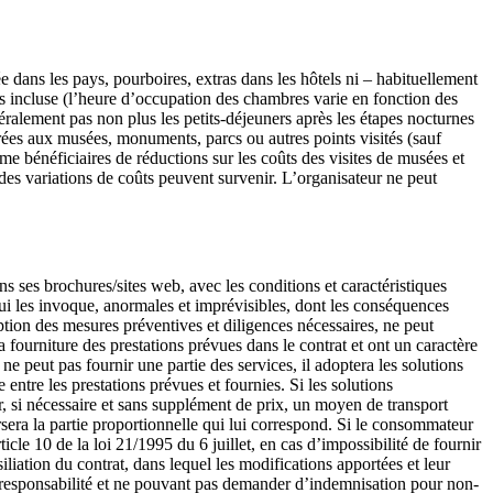
 dans les pays, pourboires, extras dans les hôtels ni – habituellement
pas incluse (l’heure d’occupation des chambres varie en fonction des
éralement pas non plus les petits-déjeuners après les étapes nocturnes
entrées aux musées, monuments, parcs ou autres points visités (sauf
 bénéficiaires de réductions sur les coûts des visites de musées et
des variations de coûts peuvent survenir. L’organisateur ne peut
ns ses brochures/sites web, avec les conditions et caractéristiques
 qui les invoque, anormales et imprévisibles, dont les conséquences
ption des mesures préventives et diligences nécessaires, ne peut
a fourniture des prestations prévues dans le contrat et ont un caractère
ne peut pas fournir une partie des services, il adoptera les solutions
ntre les prestations prévues et fournies. Si les solutions
, si nécessaire et sans supplément de prix, un moyen de transport
ursera la partie proportionnelle qui lui correspond. Si le consommateur
cle 10 de la loi 21/1995 du 6 juillet, en cas d’impossibilité de fournir
iation du contrat, dans lequel les modifications apportées et leur
de responsabilité et ne pouvant pas demander d’indemnisation pour non-