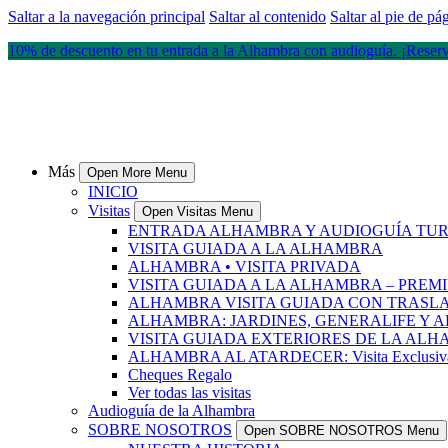
Saltar a la navegación principal
Saltar al contenido
Saltar al pie de pá
10% de descuento en tu entrada a la Alhambra con audioguía. ¡Reser
Más
Open More Menu
INICIO
Visitas
Open Visitas Menu
ENTRADA ALHAMBRA Y AUDIOGUÍA TUR
VISITA GUIADA A LA ALHAMBRA
ALHAMBRA • VISITA PRIVADA
VISITA GUIADA A LA ALHAMBRA – PREM
ALHAMBRA VISITA GUIADA CON TRASL
ALHAMBRA: JARDINES, GENERALIFE Y 
VISITA GUIADA EXTERIORES DE LA AL
ALHAMBRA AL ATARDECER: Visita Exclusiva co
Cheques Regalo
Ver todas las visitas
Audioguía de la Alhambra
SOBRE NOSOTROS
Open SOBRE NOSOTROS Menu