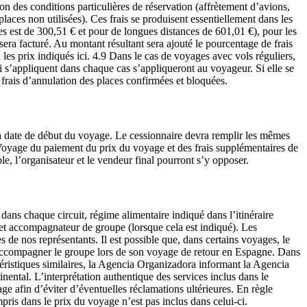
onditions particulières de réservation (affrètement d’avions,
laces non utilisées). Ces frais se produisent essentiellement dans les
es est de 300,51 € et pour de longues distances de 601,01 €), pour les
 sera facturé. Au montant résultant sera ajouté le pourcentage de frais
 les prix indiqués ici. 4.9 Dans le cas de voyages avec vols réguliers,
ui s’appliquent dans chaque cas s’appliqueront au voyageur. Si elle se
frais d’annulation des places confirmées et bloquées.
 date de début du voyage. Le cessionnaire devra remplir les mêmes
Voyage du paiement du prix du voyage et des frais supplémentaires de
ble, l’organisateur et le vendeur final pourront s’y opposer.
dans chaque circuit, régime alimentaire indiqué dans l’itinéraire
s, et accompagnateur de groupe (lorsque cela est indiqué). Les
représentants. Il est possible que, dans certains voyages, le
ns accompagner le groupe lors de son voyage de retour en Espagne. Dans
téristiques similaires, la Agencia Organizadora informant la Agencia
nental. L’interprétation authentique des services inclus dans le
ge afin d’éviter d’éventuelles réclamations ultérieures. En règle
mpris dans le prix du voyage n’est pas inclus dans celui-ci.