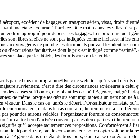
aéroport, excédent de bagages en transport aérien, visas, droits d’entrée
l avant une étape nocturne à l’arrivée tôt le matin dans les villes n’est 
nt un endroit approprié pour déposer les bagages. Les prix n’incluent gén
 (elles sont libres si elles ne sont pas indiquées comme incluses) ni les 
ns aux voyageurs de prendre les documents pouvant les identifier comme
es ou d’excursions facultatives dont le prix est indiqué comme “estimé”, 
s sur place par les hôtels, les fournisseurs ou les guides.
its par le biais du programme/flyer/site web, tels qu’ils sont décrits da
ce majeure surviennent, c’est-à-dire des circonstances extérieures à celui
bien des causes suffisantes, englobant les cas où l’Agence, malgré l’ado
tables: de même lorsque les défauts sont imputables à un tiers non lié à l
n vigueur. Dans le cas où, après le départ, l’Organisateur constate qu’il 
e consommateur, et dans le cas contraire, lui remboursera la différence e
pas pour des raisons valables, l’organisateur fournira au consommateur
t, ou à un autre lieu d’arrivée convenu par les deux parties, et lui rembo
 signifie qu’il accepte tacitement ces propositions. Conformément à l’arti
vant le départ du voyage, le consommateur pourra opter soit pour la résil
sion à l’Agence dans un délai de trois jours, étant cause exonératoire 