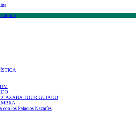
gina
va ahora!
ÍSTICA
IUM
ADO
ALCAZABA TOUR GUIADO
HAMBRA
n los Palacios Nazaríes