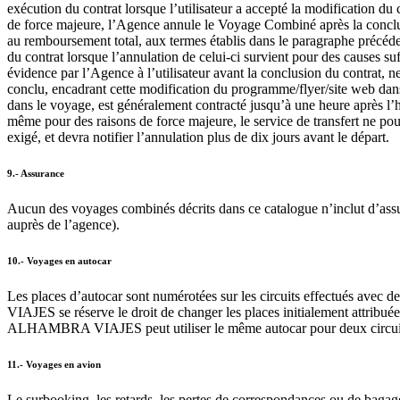
exécution du contrat lorsque l’utilisateur a accepté la modification d
de force majeure, l’Agence annule le Voyage Combiné après la conclus
au remboursement total, aux termes établis dans le paragraphe précéd
du contrat lorsque l’annulation de celui-ci survient pour des causes su
évidence par l’Agence à l’utilisateur avant la conclusion du contrat,
conclu, encadrant cette modification du programme/flyer/site web dans l
dans le voyage, est généralement contracté jusqu’à une heure après l’h
même pour des raisons de force majeure, le service de transfert ne pou
exigé, et devra notifier l’annulation plus de dix jours avant le départ.
9.- Assurance
Aucun des voyages combinés décrits dans ce catalogue n’inclut d’assur
auprès de l’agence).
10.- Voyages en autocar
Les places d’autocar sont numérotées sur les circuits effectués av
VIAJES se réserve le droit de changer les places initialement attri
ALHAMBRA VIAJES peut utiliser le même autocar pour deux circuits diff
11.- Voyages en avion
Le surbooking, les retards, les pertes de correspondances ou de bagage