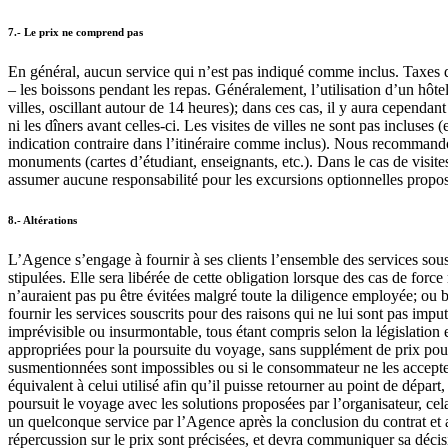
7.- Le prix ne comprend pas
En général, aucun service qui n’est pas indiqué comme inclus. Taxes d’
– les boissons pendant les repas. Généralement, l’utilisation d’un hôte
villes, oscillant autour de 14 heures); dans ces cas, il y aura cependa
ni les dîners avant celles-ci. Les visites de villes ne sont pas incluses
indication contraire dans l’itinéraire comme inclus). Nous recommando
monuments (cartes d’étudiant, enseignants, etc.). Dans le cas de visit
assumer aucune responsabilité pour les excursions optionnelles proposée
8.- Altérations
L’Agence s’engage à fournir à ses clients l’ensemble des services souscr
stipulées. Elle sera libérée de cette obligation lorsque des cas de for
n’auraient pas pu être évitées malgré toute la diligence employée; ou 
fournir les services souscrits pour des raisons qui ne lui sont pas impu
imprévisible ou insurmontable, tous étant compris selon la législation e
appropriées pour la poursuite du voyage, sans supplément de prix pour l
susmentionnées sont impossibles ou si le consommateur ne les accepte 
équivalent à celui utilisé afin qu’il puisse retourner au point de dépar
poursuit le voyage avec les solutions proposées par l’organisateur, cela
un quelconque service par l’Agence après la conclusion du contrat et a
répercussion sur le prix sont précisées, et devra communiquer sa déci