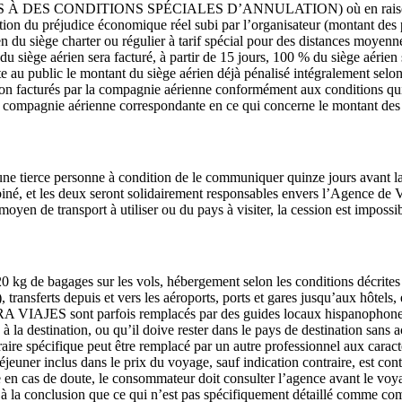
UMIS À DES CONDITIONS SPÉCIALES D’ANNULATION) où en raison des c
ction du préjudice économique réel subi par l’organisateur (montant des p
en du siège charter ou régulier à tarif spécial pour des distances moyenn
du siège aérien sera facturé, à partir de 15 jours, 100 % du siège aérien
te au public le montant du siège aérien déjà pénalisé intégralement selon
ulation facturés par la compagnie aérienne conformément aux conditions q
 la compagnie aérienne correspondante en ce qui concerne le montant des 
 tierce personne à condition de le communiquer quinze jours avant la
né, et les deux seront solidairement responsables envers l’Agence de 
moyen de transport à utiliser ou du pays à visiter, la cession est impossi
20 kg de bagages sur les vols, hébergement selon les conditions décrites 
, transferts depuis et vers les aéroports, ports et gares jusqu’aux hôtel
nt parfois remplacés par des guides locaux hispanophones de nos 
 à la destination, ou qu’il doive rester dans le pays de destination sa
éraire spécifique peut être remplacé par un autre professionnel aux carac
uner inclus dans le prix du voyage, sauf indication contraire, est conti
ue en cas de doute, le consommateur doit consulter l’agence avant le voya
duit à la conclusion que ce qui n’est pas spécifiquement détaillé comme co