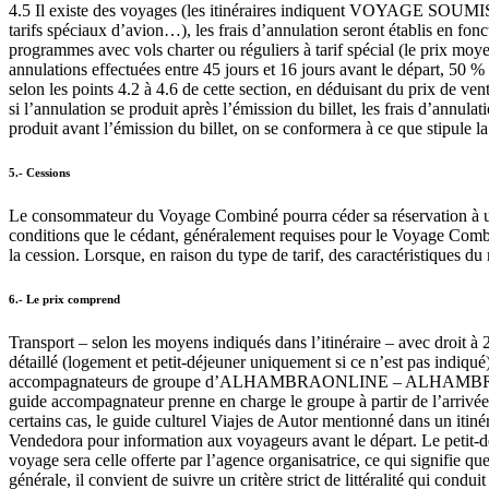
4.5 Il existe des voyages (les itinéraires indiquent VOYAGE SO
tarifs spéciaux d’avion…), les frais d’annulation seront établis en fon
programmes avec vols charter ou réguliers à tarif spécial (le prix moy
annulations effectuées entre 45 jours et 16 jours avant le départ, 50 % 
selon les points 4.2 à 4.6 de cette section, en déduisant du prix de ven
si l’annulation se produit après l’émission du billet, les frais d’ann
produit avant l’émission du billet, on se conformera à ce que stipule
5.- Cessions
Le consommateur du Voyage Combiné pourra céder sa réservation à une
conditions que le cédant, généralement requises pour le Voyage Combi
la cession. Lorsque, en raison du type de tarif, des caractéristiques du 
6.- Le prix comprend
Transport – selon les moyens indiqués dans l’itinéraire – avec droit à 
détaillé (logement et petit-déjeuner uniquement si ce n’est pas indiqué)
accompagnateurs de groupe d’ALHAMBRAONLINE – ALHAMBRA VIAJES so
guide accompagnateur prenne en charge le groupe à partir de l’arrivée
certains cas, le guide culturel Viajes de Autor mentionné dans un itin
Vendedora pour information aux voyageurs avant le départ. Le petit-déje
voyage sera celle offerte par l’agence organisatrice, ce qui signifie q
générale, il convient de suivre un critère strict de littéralité qui con