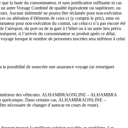
que la faute du consommateur, et sans justification suffisante ni cas
à un autre Voyage Combiné de qualité équivalente ou supérieure, ou
 jours. Aucune indemnité ne pourra être réclamée pour non-exécution
ices ou altération d’éléments de ceux-ci (y compris le prix), mise en
mmateur pour non-exécution du contrat, car celui-ci n’a pas encore été
 l’aéroport, du port ou de la gare à l’hôtel ou à un autre lieu prévu
nséquent, si l’arrivée du consommateur se produit après ce délai,
voyage lorsque le nombre de personnes inscrites sera inférieur à celui
 la possibilité de souscrire une assurance voyage (se renseigner
de fumer à l’intérieur des véhicules. ALHAMBRAONLINE – ALHAMBRA
mnisation quelconque. Dans certains cas, ALHAMBRAONLINE –
tre nécessaire de changer d’autocar en cours de route).
 devront trouver la meilleure solution possible au problème. Les