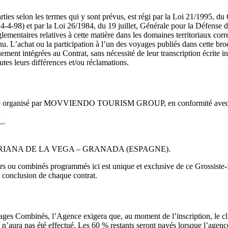
ies selon les termes qui y sont prévus, est régi par la Loi 21/1995, du 
14-4-98) et par la Loi 26/1984, du 19 juillet, Générale pour la Défense
églementaires relatives à cette matière dans les domaines territoriaux co
nu. L’achat ou la participation à l’un des voyages publiés dans cette br
ment intégrées au Contrat, sans nécessité de leur transcription écrite in
tes leurs différences et/ou réclamations.
é par MOVVIENDO TOURISM GROUP, en conformité avec la Loi 34/2
L.
4 CHURRIANA DE LA VEGA – GRANADA (ESPAGNE).
urs ou combinés programmés ici est unique et exclusive de ce Grossiste-D
a conclusion de chaque contrat.
Voyages Combinés, l’Agence exigera que, au moment de l’inscription, le 
’aura pas été effectué. Les 60 % restants seront payés lorsque l’agenc