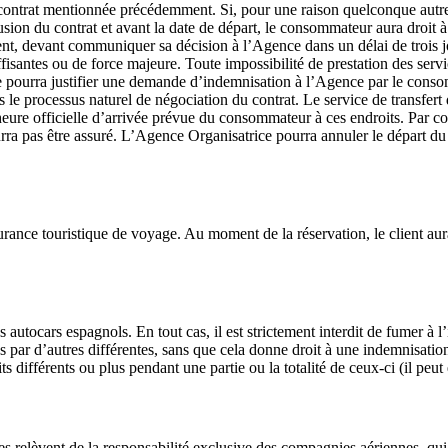
u contrat mentionnée précédemment. Si, pour une raison quelconque autre 
ion du contrat et avant la date de départ, le consommateur aura droit 
ent, devant communiquer sa décision à l’Agence dans un délai de trois
ffisantes ou de force majeure. Toute impossibilité de prestation des serv
 ne pourra justifier une demande d’indemnisation à l’Agence par le conso
e processus naturel de négociation du contrat. Le service de transfert de
eure officielle d’arrivée prévue du consommateur à ces endroits. Par co
rra pas être assuré. L’Agence Organisatrice pourra annuler le départ du 
ance touristique de voyage. Au moment de la réservation, le client aura
ec des autocars espagnols. En tout cas, il est strictement interdit 
buées par d’autres différentes, sans que cela donne droit à une inde
érents ou plus pendant une partie ou la totalité de ceux-ci (il peut ê
s relèvent de la responsabilité exclusive des compagnies aériennes, qui