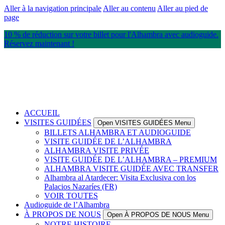
Aller à la navigation principale
Aller au contenu
Aller au pied de
page
10 % de réduction sur votre billet pour l'Alhambra avec audioguide.
Réservez maintenant !
ACCUEIL
VISITES GUIDÉES
Open VISITES GUIDÉES Menu
BILLETS ALHAMBRA ET AUDIOGUIDE
VISITE GUIDÉE DE L’ALHAMBRA
ALHAMBRA VISITE PRIVÉE
VISITE GUIDÉE DE L’ALHAMBRA – PREMIUM
ALHAMBRA VISITE GUIDÉE AVEC TRANSFER
Alhambra al Atardecer: Visita Exclusiva con los
Palacios Nazaríes (FR)
VOIR TOUTES
Audioguide de l’Alhambra
À PROPOS DE NOUS
Open À PROPOS DE NOUS Menu
NOTRE HISTOIRE