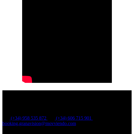
ALHAMBRA ONLINE AGENT DE VOYAGE
C.I.AN-187775-2 MOVVIENDO TOURISM GROUP S.L.
(+34) 958 535 872
(+34) 606 715 901
booking.granavision@movviendo.com