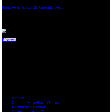
Paseo de la Sabica, 28, Granada, Spain
Lun. - Dim.:
9 am - 6 pm
Réservez
INFORMATIONS RAPIDES
Accueil
Centre d’Accueil des Visiteurs
Excursions à Grenade
Visites guidées de l'alhambra