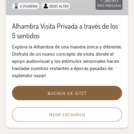
PRO PERSONA
3 STUNDEN
JEDES ALTER
de
los
5
Alhambra Visita Privada a través de los
sentidos
5 sentidos
Explora la Alhambra de una manera única y diferente.
Disfruta de un nuevo concepto de visita, donde el
apoyo audiovisual y los estímulos sensoriales hacen
trasladar nuestros visitantes a épocas pasadas de
esplendor nazarí.
BUCHEN SIE JETZT
MEHR ERFAHREN