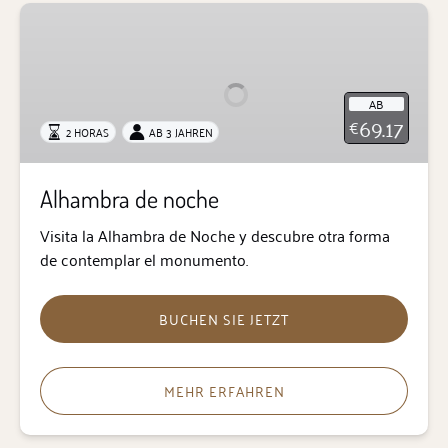
Alhambra
de
noche
AB
69.17
€
2 HORAS
AB 3 JAHREN
Alhambra de noche
Visita la Alhambra de Noche y descubre otra forma
de contemplar el monumento.
BUCHEN SIE JETZT
MEHR ERFAHREN