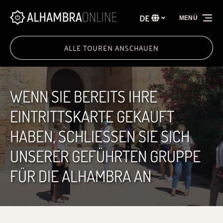
Zur Primärnavigation springen
Zum Inhalt springen
Zur Fußzeile springen
DE
MENÜ
Wählen
Sie
Ihre
ALLE TOUREN ANSCHAUEN
Sprache
WENN SIE BEREITS IHRE
EINTRITTSKARTE GEKAUFT
HABEN, SCHLIESSEN SIE SICH
UNSERER GEFÜHRTEN GRUPPE
FÜR DIE ALHAMBRA AN