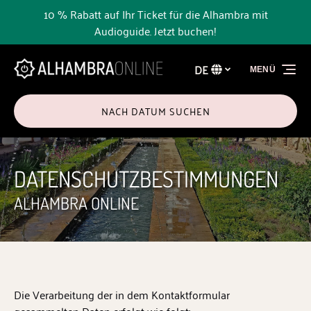
10 % Rabatt auf Ihr Ticket für die Alhambra mit
Zur Primärnavigation springen
Zum Inhalt springen
Zur Fußzeile springen
Audioguide. Jetzt buchen!
DE
MENÜ
Wählen
Sie
Ihre
NACH DATUM SUCHEN
Sprache
DATENSCHUTZBESTIMMUNGEN
ALHAMBRA ONLINE
Die Verarbeitung der in dem Kontaktformular