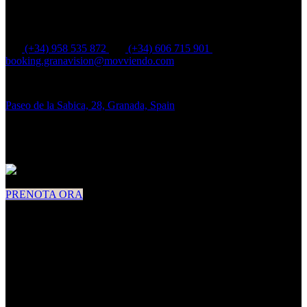
C.I.AN-187775-2 MOVVIENDO TOURISM GROUP S.L.
(+34) 958 535 872
(+34) 606 715 901
booking.granavision@movviendo.com
Paseo de la Sabica, 28, Granada, Spain
Lun - Dom:
9 am - 6 pm
PRENOTA ORA