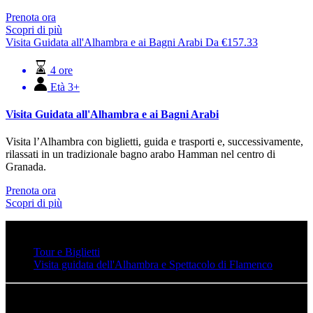
Prenota ora
Scopri di più
Visita Guidata all'Alhambra e ai Bagni Arabi
Da
€
157.33
4 ore
Età 3+
Visita Guidata all'Alhambra e ai Bagni Arabi
Visita l’Alhambra con biglietti, guida e trasporti e, successivamente,
rilassati in un tradizionale bagno arabo Hamman nel centro di
Granada.
Prenota ora
Scopri di più
Tour e Biglietti
Visita guidata dell'Alhambra e Spettacolo di Flamenco
ALHAMBRA ONLINE AGENTE DI VIAGGIO