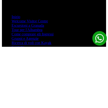
LINK RAPIDI
Inizio
Welcome Visitor Centre
Escursioni a Granada
Tour per l'Alhambra
Come comprare gli Ingressi
Gruppi e Agenzie
Ricerca di voli con Kayak
Contatto
Contratto di viaggio
Trova voli a Granada per il tuo soggiorno
Risoluzione online delle controversie
Avviso legale
Informativa sulla privacy
Pagamento sicuro