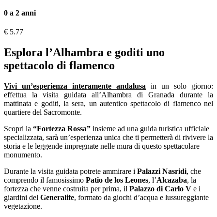
0 a 2 anni
€
5.77
Esplora l’Alhambra e goditi uno
spettacolo di flamenco
Vivi un’esperienza interamente andalusa
in un solo giorno:
effettua la visita guidata all’Alhambra di Granada durante la
mattinata e goditi, la sera, un autentico spettacolo di flamenco nel
quartiere del Sacromonte.
Scopri la
“Fortezza Rossa”
insieme ad una guida turistica ufficiale
specializzata, sarà un’esperienza unica che ti permetterà di rivivere la
storia e le leggende impregnate nelle mura di questo spettacolare
monumento.
Durante la visita guidata potrete ammirare i
Palazzi Nasridi
, che
comprendo il famosissimo
Patio de los Leones
, l’
Alcazaba
, la
fortezza che venne costruita per prima, il
Palazzo di Carlo V
e i
giardini del
Generalife
, formato da giochi d’acqua e lussureggiante
vegetazione.