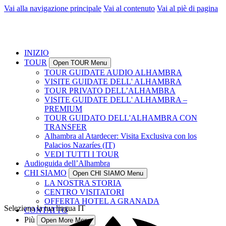
Vai alla navigazione principale
Vai al contenuto
Vai al piè di pagina
INIZIO
TOUR
Open TOUR Menu
TOUR GUIDATE AUDIO ALHAMBRA
VISITE GUIDATE DELL' ALHAMBRA
TOUR PRIVATO DELL’ALHAMBRA
VISITE GUIDATE DELL' ALHAMBRA –
PREMIUM
TOUR GUIDATO DELL'ALHAMBRA CON
TRANSFER
Alhambra al Atardecer: Visita Exclusiva con los
Palacios Nazaríes (IT)
VEDI TUTTI I TOUR
Audioguida dell’Alhambra
CHI SIAMO
Open CHI SIAMO Menu
LA NOSTRA STORIA
CENTRO VISITATORI
OFFERTA HOTEL A GRANADA
Seleziona la tua lingua
IT
CONTATTO
Più
Open More Menu